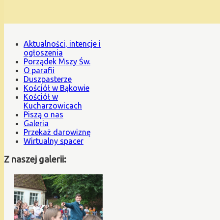
Aktualności, intencje i
ogłoszenia
Porządek Mszy Św.
O parafii
Duszpasterze
Kościół w Bąkowie
Kościół w
Kucharzowicach
Piszą o nas
Galeria
Przekaż darowiznę
Wirtualny spacer
Z naszej galerii: