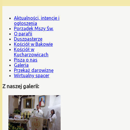
Aktualności, intencje i
ogłoszenia
Porządek Mszy Św.
O parafii
Duszpasterze
Kościół w Bąkowie
Kościół w
Kucharzowicach
Piszą o nas
Galeria
Przekaż darowiznę
Wirtualny spacer
Z naszej galerii: