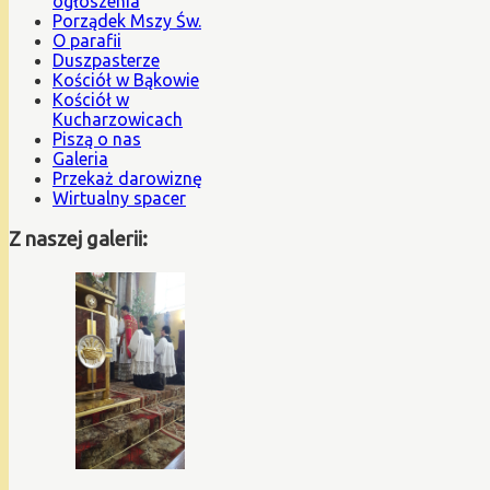
ogłoszenia
Porządek Mszy Św.
O parafii
Duszpasterze
Kościół w Bąkowie
Kościół w
Kucharzowicach
Piszą o nas
Galeria
Przekaż darowiznę
Wirtualny spacer
Z naszej galerii: