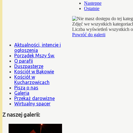
Następne
Ostatnie
Zdjęć we wszystkich kategoriac
Liczba wyświetleń wszystkich 
Powróć do galerii
Aktualności, intencje i
ogłoszenia
Porządek Mszy Św.
O parafii
Duszpasterze
Kościół w Bąkowie
Kościół w
Kucharzowicach
Piszą o nas
Galeria
Przekaż darowiznę
Wirtualny spacer
Z naszej galerii: