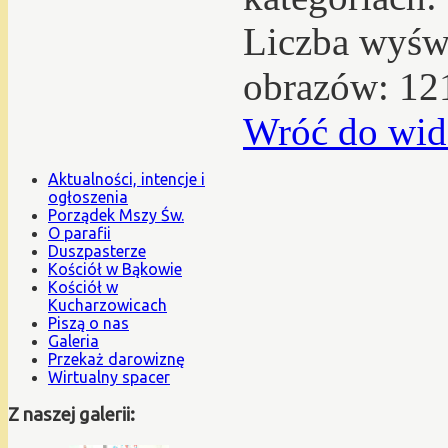
Liczba wyświ
obrazów: 12
Wróć do wid
Aktualności, intencje i
ogłoszenia
Porządek Mszy Św.
O parafii
Duszpasterze
Kościół w Bąkowie
Kościół w
Kucharzowicach
Piszą o nas
Galeria
Przekaż darowiznę
Wirtualny spacer
Z naszej galerii: