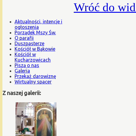
Wróć do wid
Aktualności, intencje i
ogłoszenia
Porządek Mszy Św.
O parafii
Duszpasterze
Kościół w Bąkowie
Kościół w
Kucharzowicach
Piszą o nas
Galeria
Przekaż darowiznę
Wirtualny spacer
Z naszej galerii: