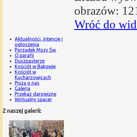
obrazów: 12
Wróć do wid
Aktualności, intencje i
ogłoszenia
Porządek Mszy Św.
O parafii
Duszpasterze
Kościół w Bąkowie
Kościół w
Kucharzowicach
Piszą o nas
Galeria
Przekaż darowiznę
Wirtualny spacer
Z naszej galerii: