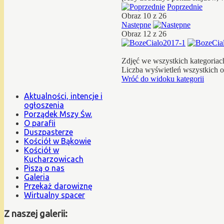
Poprzednie
Obraz 10 z 26
Następne
Obraz 12 z 26
Zdjęć we wszystkich kategoriac
Liczba wyświetleń wszystkich 
Wróć do widoku kategorii
Aktualności, intencje i
ogłoszenia
Porządek Mszy Św.
O parafii
Duszpasterze
Kościół w Bąkowie
Kościół w
Kucharzowicach
Piszą o nas
Galeria
Przekaż darowiznę
Wirtualny spacer
Z naszej galerii: