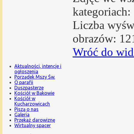
kategoriach:
Liczba wyświ
obrazów: 12
Wróć do wid
Aktualności, intencje i
ogłoszenia
Porządek Mszy Św.
O parafii
Duszpasterze
Kościół w Bąkowie
Kościół w
Kucharzowicach
Piszą o nas
Galeria
Przekaż darowiznę
Wirtualny spacer