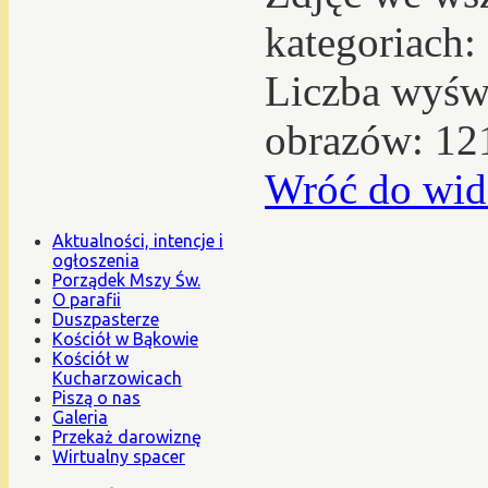
kategoriach:
Liczba wyświ
obrazów: 12
Wróć do wid
Aktualności, intencje i
ogłoszenia
Porządek Mszy Św.
O parafii
Duszpasterze
Kościół w Bąkowie
Kościół w
Kucharzowicach
Piszą o nas
Galeria
Przekaż darowiznę
Wirtualny spacer