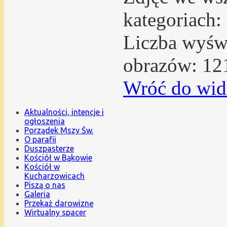
kategoriach:
Liczba wyświ
obrazów: 12
Wróć do wid
Aktualności, intencje i
ogłoszenia
Porządek Mszy Św.
O parafii
Duszpasterze
Kościół w Bąkowie
Kościół w
Kucharzowicach
Piszą o nas
Galeria
Przekaż darowiznę
Wirtualny spacer