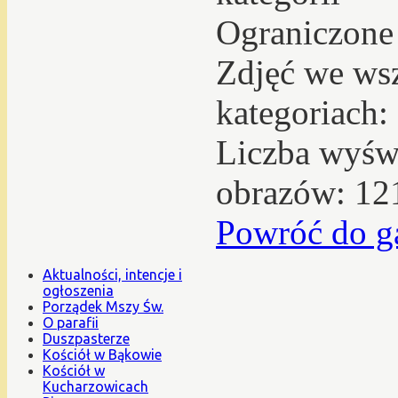
Ograniczone
Zdjęć we ws
kategoriach:
Liczba wyświ
obrazów: 12
Powróć do ga
Aktualności, intencje i
ogłoszenia
Porządek Mszy Św.
O parafii
Duszpasterze
Kościół w Bąkowie
Kościół w
Kucharzowicach