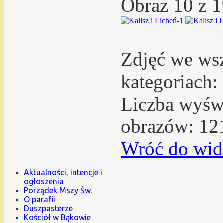
Obraz 10 z 
Zdjęć we ws
kategoriach:
Liczba wyświ
obrazów: 12
Wróć do wid
Aktualności, intencje i
ogłoszenia
Porządek Mszy Św.
O parafii
Duszpasterze
Kościół w Bąkowie