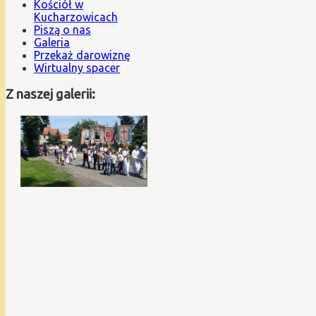
Kościół w
Kucharzowicach
Piszą o nas
Galeria
Przekaż darowiznę
Wirtualny spacer
Z naszej galerii: