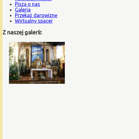
Piszą o nas
Galeria
Przekaż darowiznę
Wirtualny spacer
Z naszej galerii: