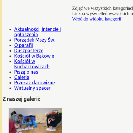
Zdjęć we wszystkich kategoriac
Liczba wyświetleń wszystkich 
Wróć do widoku kategorii
Aktualności, intencje i
ogłoszenia
Porządek Mszy Św.
O parafii
Duszpasterze
Kościół w Bąkowie
Kościół w
Kucharzowicach
Piszą o nas
Galeria
Przekaż darowiznę
Wirtualny spacer
Z naszej galerii: