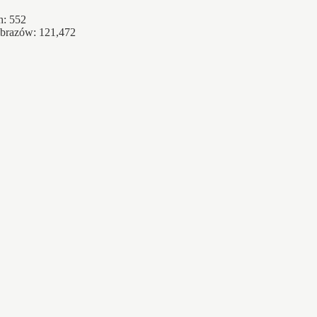
h: 552
obrazów: 121,472