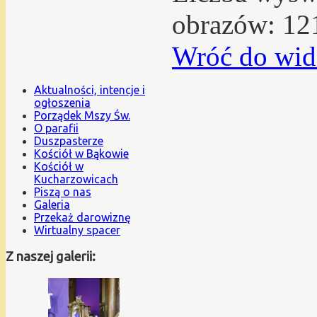
obrazów: 12
Wróć do wid
Aktualności, intencje i
ogłoszenia
Porządek Mszy Św.
O parafii
Duszpasterze
Kościół w Bąkowie
Kościół w
Kucharzowicach
Piszą o nas
Galeria
Przekaż darowiznę
Wirtualny spacer
Z naszej galerii: