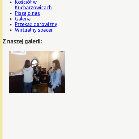
Kościół w
Kucharzowicach
Piszą o nas
Galeria
Przekaż darowiznę
Wirtualny spacer
Z naszej galerii: