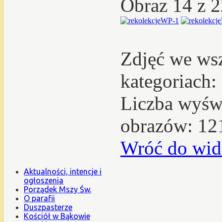
Obraz 14 z 
Zdjęć we ws
kategoriach:
Liczba wyświ
obrazów: 12
Wróć do wid
Aktualności, intencje i
ogłoszenia
Porządek Mszy Św.
O parafii
Duszpasterze
Kościół w Bąkowie