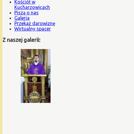
Kościół w
Kucharzowicach
Piszą o nas
Galeria
Przekaż darowiznę
Wirtualny spacer
Z naszej galerii: