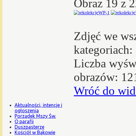
Obraz 19 z 
Zdjęć we ws
kategoriach:
Liczba wyświ
obrazów: 12
Wróć do wid
Aktualności, intencje i
ogłoszenia
Porządek Mszy Św.
O parafii
Duszpasterze
Kościół w Bąkowie