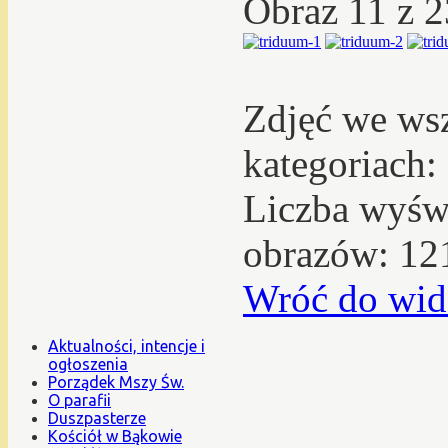
Obraz 11 z 
Zdjęć we ws
kategoriach:
Liczba wyświ
obrazów: 12
Wróć do wid
Aktualności, intencje i
ogłoszenia
Porządek Mszy Św.
O parafii
Duszpasterze
Kościół w Bąkowie