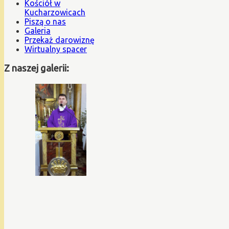
Kościół w
Kucharzowicach
Piszą o nas
Galeria
Przekaż darowiznę
Wirtualny spacer
Z naszej galerii: