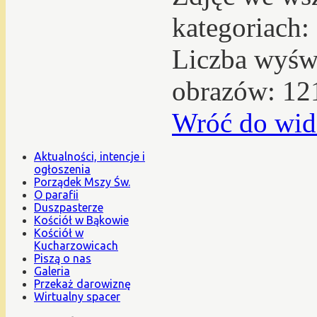
kategoriach:
Liczba wyświ
obrazów: 12
Wróć do wid
Aktualności, intencje i
ogłoszenia
Porządek Mszy Św.
O parafii
Duszpasterze
Kościół w Bąkowie
Kościół w
Kucharzowicach
Piszą o nas
Galeria
Przekaż darowiznę
Wirtualny spacer