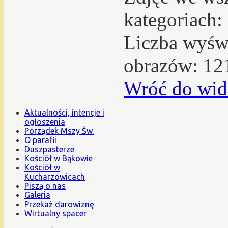
kategoriach:
Liczba wyświ
obrazów: 12
Wróć do wid
Aktualności, intencje i
ogłoszenia
Porządek Mszy Św.
O parafii
Duszpasterze
Kościół w Bąkowie
Kościół w
Kucharzowicach
Piszą o nas
Galeria
Przekaż darowiznę
Wirtualny spacer