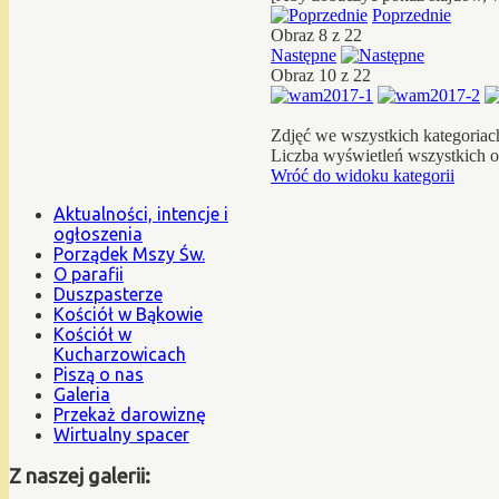
Poprzednie
Obraz 8 z 22
Następne
Obraz 10 z 22
Zdjęć we wszystkich kategoriac
Liczba wyświetleń wszystkich 
Wróć do widoku kategorii
Aktualności, intencje i
ogłoszenia
Porządek Mszy Św.
O parafii
Duszpasterze
Kościół w Bąkowie
Kościół w
Kucharzowicach
Piszą o nas
Galeria
Przekaż darowiznę
Wirtualny spacer
Z naszej galerii: