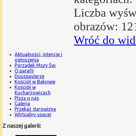
Liczba wyświ
obrazów: 12
Wróć do wid
Aktualności, intencje i
ogłoszenia
Porządek Mszy Św.
O parafii
Duszpasterze
Kościół w Bąkowie
Kościół w
Kucharzowicach
Piszą o nas
Galeria
Przekaż darowiznę
Wirtualny spacer
Z naszej galerii: