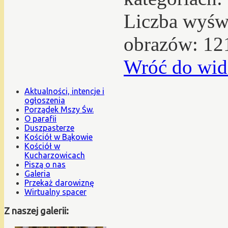
Liczba wyświ
obrazów: 12
Wróć do wid
Aktualności, intencje i
ogłoszenia
Porządek Mszy Św.
O parafii
Duszpasterze
Kościół w Bąkowie
Kościół w
Kucharzowicach
Piszą o nas
Galeria
Przekaż darowiznę
Wirtualny spacer
Z naszej galerii: