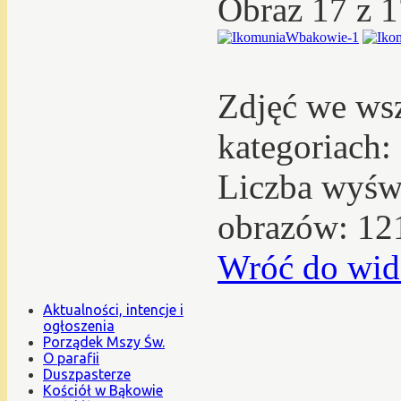
Obraz 17 z 
Zdjęć we ws
kategoriach:
Liczba wyświ
obrazów: 12
Wróć do wid
Aktualności, intencje i
ogłoszenia
Porządek Mszy Św.
O parafii
Duszpasterze
Kościół w Bąkowie