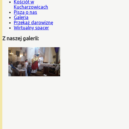
Kościół w
Kucharzowicach
Piszą o nas
Galeria
Przekaż darowiznę
Wirtualny spacer
Z naszej galerii: