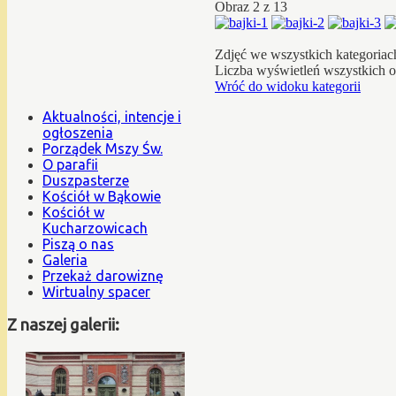
Obraz 2 z 13
Zdjęć we wszystkich kategoriac
Liczba wyświetleń wszystkich 
Wróć do widoku kategorii
Aktualności, intencje i
ogłoszenia
Porządek Mszy Św.
O parafii
Duszpasterze
Kościół w Bąkowie
Kościół w
Kucharzowicach
Piszą o nas
Galeria
Przekaż darowiznę
Wirtualny spacer
Z naszej galerii: