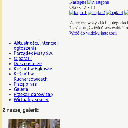
Następne
Obraz 12 z 13
Zdjęć we wszystkich kategoriac
Liczba wyświetleń wszystkich 
Wróć do widoku kategorii
Aktualności, intencje i
ogłoszenia
Porządek Mszy Św.
O parafii
Duszpasterze
Kościół w Bąkowie
Kościół w
Kucharzowicach
Piszą o nas
Galeria
Przekaż darowiznę
Wirtualny spacer
Z naszej galerii: