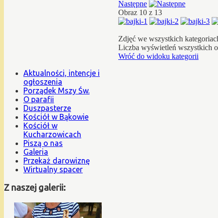
Następne
Obraz 10 z 13
Zdjęć we wszystkich kategoriac
Liczba wyświetleń wszystkich 
Wróć do widoku kategorii
Aktualności, intencje i
ogłoszenia
Porządek Mszy Św.
O parafii
Duszpasterze
Kościół w Bąkowie
Kościół w
Kucharzowicach
Piszą o nas
Galeria
Przekaż darowiznę
Wirtualny spacer
Z naszej galerii: