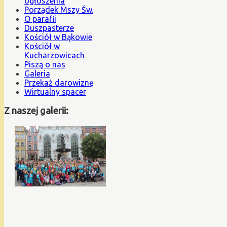
ogłoszenia
Porządek Mszy Św.
O parafii
Duszpasterze
Kościół w Bąkowie
Kościół w
Kucharzowicach
Piszą o nas
Galeria
Przekaż darowiznę
Wirtualny spacer
Z naszej galerii: