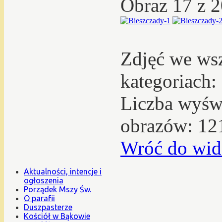
Obraz 17 z 
Zdjęć we ws
kategoriach:
Liczba wyświ
obrazów: 12
Wróć do wid
Aktualności, intencje i
ogłoszenia
Porządek Mszy Św.
O parafii
Duszpasterze
Kościół w Bąkowie