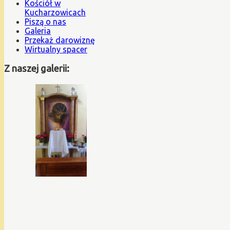
Kościół w
Kucharzowicach
Piszą o nas
Galeria
Przekaż darowiznę
Wirtualny spacer
Z naszej galerii: