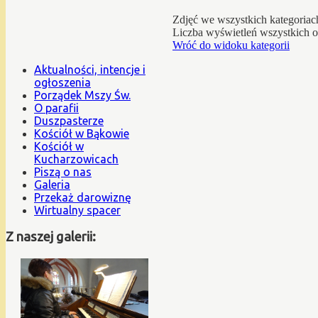
Zdjęć we wszystkich kategoriac
Liczba wyświetleń wszystkich 
Wróć do widoku kategorii
Aktualności, intencje i
ogłoszenia
Porządek Mszy Św.
O parafii
Duszpasterze
Kościół w Bąkowie
Kościół w
Kucharzowicach
Piszą o nas
Galeria
Przekaż darowiznę
Wirtualny spacer
Z naszej galerii: