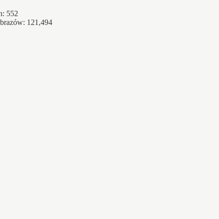
h: 552
obrazów: 121,494