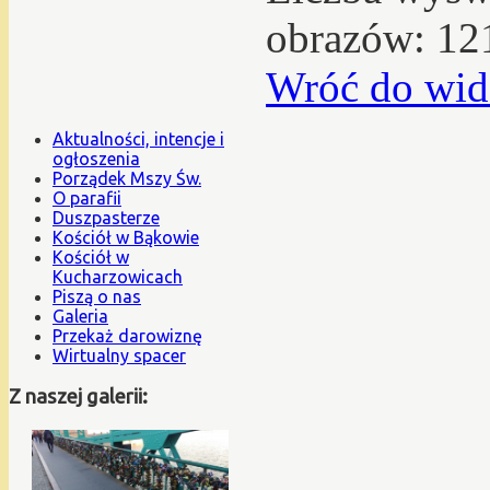
obrazów: 12
Wróć do wid
Aktualności, intencje i
ogłoszenia
Porządek Mszy Św.
O parafii
Duszpasterze
Kościół w Bąkowie
Kościół w
Kucharzowicach
Piszą o nas
Galeria
Przekaż darowiznę
Wirtualny spacer
Z naszej galerii: