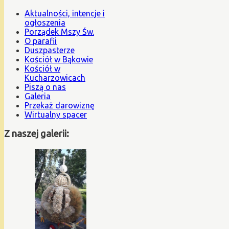
Aktualności, intencje i
ogłoszenia
Porządek Mszy Św.
O parafii
Duszpasterze
Kościół w Bąkowie
Kościół w
Kucharzowicach
Piszą o nas
Galeria
Przekaż darowiznę
Wirtualny spacer
Z naszej galerii: