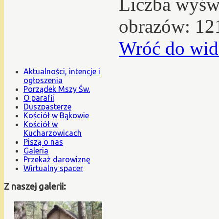
Liczba wyświ
obrazów: 12
Wróć do wid
Aktualności, intencje i
ogłoszenia
Porządek Mszy Św.
O parafii
Duszpasterze
Kościół w Bąkowie
Kościół w
Kucharzowicach
Piszą o nas
Galeria
Przekaż darowiznę
Wirtualny spacer
Z naszej galerii: