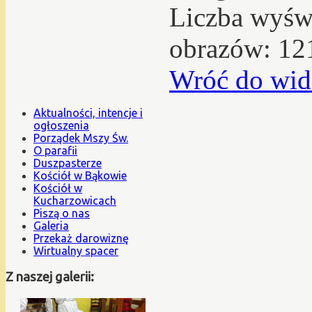
Liczba wyświ
obrazów: 12
Wróć do wid
Aktualności, intencje i
ogłoszenia
Porządek Mszy Św.
O parafii
Duszpasterze
Kościół w Bąkowie
Kościół w
Kucharzowicach
Piszą o nas
Galeria
Przekaż darowiznę
Wirtualny spacer
Z naszej galerii: