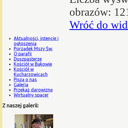
obrazów: 12
Wróć do wid
Aktualności, intencje i
ogłoszenia
Porządek Mszy Św.
O parafii
Duszpasterze
Kościół w Bąkowie
Kościół w
Kucharzowicach
Piszą o nas
Galeria
Przekaż darowiznę
Wirtualny spacer
Z naszej galerii: