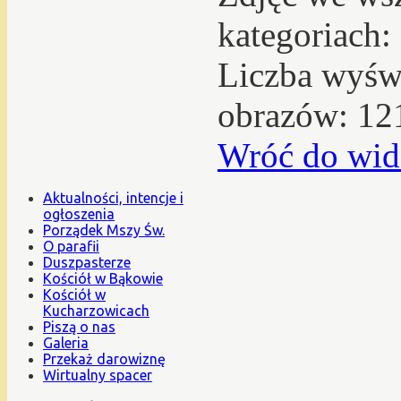
kategoriach:
Liczba wyświ
obrazów: 12
Wróć do wid
Aktualności, intencje i
ogłoszenia
Porządek Mszy Św.
O parafii
Duszpasterze
Kościół w Bąkowie
Kościół w
Kucharzowicach
Piszą o nas
Galeria
Przekaż darowiznę
Wirtualny spacer