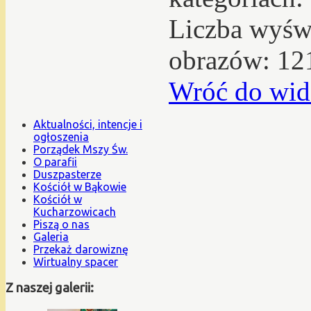
Liczba wyświ
obrazów: 12
Wróć do wid
Aktualności, intencje i
ogłoszenia
Porządek Mszy Św.
O parafii
Duszpasterze
Kościół w Bąkowie
Kościół w
Kucharzowicach
Piszą o nas
Galeria
Przekaż darowiznę
Wirtualny spacer
Z naszej galerii: