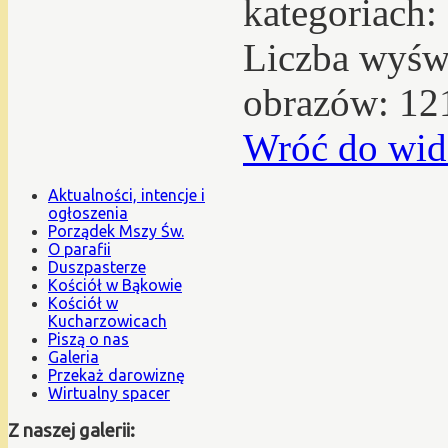
kategoriach:
Liczba wyświ
obrazów: 12
Wróć do wid
Aktualności, intencje i
ogłoszenia
Porządek Mszy Św.
O parafii
Duszpasterze
Kościół w Bąkowie
Kościół w
Kucharzowicach
Piszą o nas
Galeria
Przekaż darowiznę
Wirtualny spacer
Z naszej galerii: