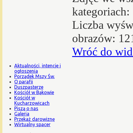
kategoriach:
Liczba wyświ
obrazów: 12
Wróć do wid
Aktualności, intencje i
ogłoszenia
Porządek Mszy Św.
O parafii
Duszpasterze
Kościół w Bąkowie
Kościół w
Kucharzowicach
Piszą o nas
Galeria
Przekaż darowiznę
Wirtualny spacer