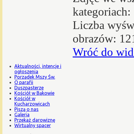
kategoriach:
Liczba wyświ
obrazów: 12
Wróć do wid
Aktualności, intencje i
ogłoszenia
Porządek Mszy Św.
O parafii
Duszpasterze
Kościół w Bąkowie
Kościół w
Kucharzowicach
Piszą o nas
Galeria
Przekaż darowiznę
Wirtualny spacer