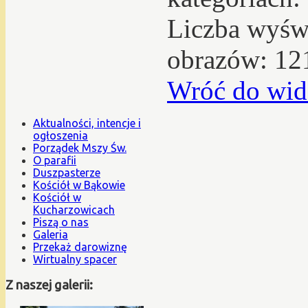
Liczba wyświ
obrazów: 12
Wróć do wid
Aktualności, intencje i
ogłoszenia
Porządek Mszy Św.
O parafii
Duszpasterze
Kościół w Bąkowie
Kościół w
Kucharzowicach
Piszą o nas
Galeria
Przekaż darowiznę
Wirtualny spacer
Z naszej galerii: