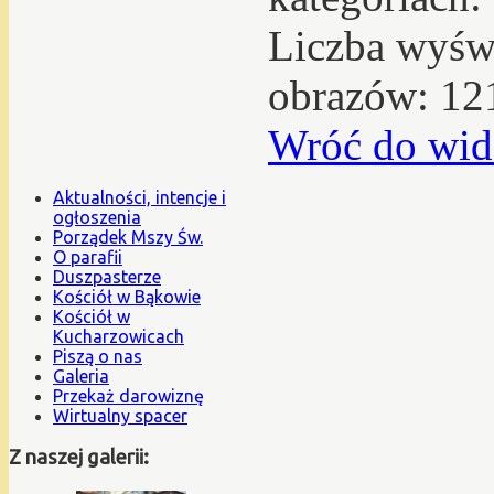
Liczba wyświ
obrazów: 12
Wróć do wid
Aktualności, intencje i
ogłoszenia
Porządek Mszy Św.
O parafii
Duszpasterze
Kościół w Bąkowie
Kościół w
Kucharzowicach
Piszą o nas
Galeria
Przekaż darowiznę
Wirtualny spacer
Z naszej galerii: